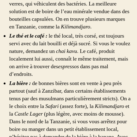
verres, qui véhiculent des bactéries. La meilleure
solution est de boire de l’eau minérale vendue dans des
bouteilles capsulées. On en trouve plusieurs marques
en Tanzanie, comme la
Kilimandjaro
.
Le thé et le café :
le thé local, très corsé, est toujours
servi avec du lait bouilli et déjà sucré. Si vous le voulez
nature, demandez un
chai kavu
. Le café, produit
localement lui aussi, connaît le même traitement, mais
on arrive à trouver des
espressos
dans pas mal
d’endroits.
La bière :
de bonnes bières sont en vente à peu près
partout (sauf à Zanzibar, dans certains établissements
tenus par des musulmans particulièrement stricts). On a
le choix entre la
Safari
(assez forte), la
Kilimandjaro
et
la
Castle Lager
(plus légère, avec moins de mousse).
Dans le nord de la Tanzanie, si vous vous arrêtez pour
boire ou manger dans un petit établissement local,
n’hésitez pas à demander de la bière à la banane. Avec